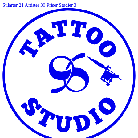
Stilarter
21
Artister
30
Priser
Studier
3