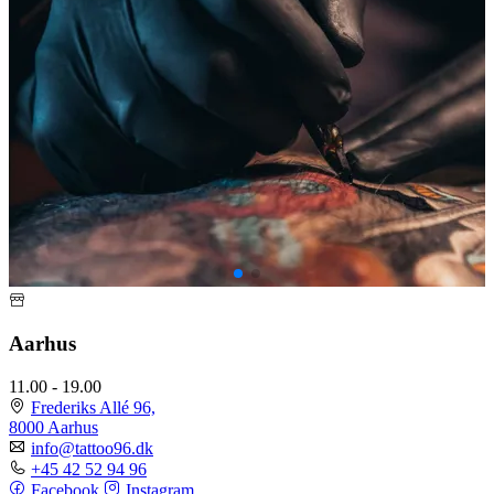
Aarhus
11.00 - 19.00
Frederiks Allé 96,
8000 Aarhus
info@tattoo96.dk
+45 42 52 94 96
Facebook
Instagram