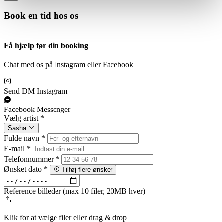
Book en tid hos os
Få hjælp før din booking
Chat med os på Instagram eller Facebook
Send DM
Instagram
Facebook
Messenger
Vælg artist
*
Sasha
Fulde navn
*
E-mail
*
Telefonnummer
*
Ønsket dato
*
Tilføj flere ønsker
Reference billeder (max 10 filer, 20MB hver)
Klik for at vælge filer
eller drag & drop