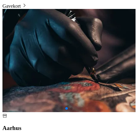
Gavekort
B
Aarhus