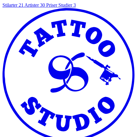
Stilarter
21
Artister
30
Priser
Studier
3