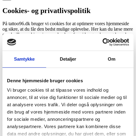
Cookies- og privatlivspolitik
På tattoo96.dk bruger vi cookies for at optimere vores hjemmeside
og sikre, at du får den bedst mulige oplevelse. Her kan du læse mere
om, hvilke cookies vi anvender, hvorfor vi bruger dem, og hvordan
du selv kan administrere eller slette dem.
Hvad er cookies?
Samtykke
Detaljer
Om
Cookies bruges på næsten alle hjemmesider for at forbedre
brugeroplevelsen.
Denne hjemmeside bruger cookies
En cookie er en lille tekstfil, som gemmes på din computer, tablet,
smartphone eller lignende, når du besøger vores hjemmeside.
Vi bruger cookies til at tilpasse vores indhold og
Formålet er, at tattoo96.dk kan genkende din enhed ved fremtidige
annoncer, til at vise dig funktioner til sociale medier og til
besøg.
at analysere vores trafik. Vi deler også oplysninger om
Cookies gemmes i din browser og indsamler oplysninger om brugen
din brug af vores hjemmeside med vores partnere inden
af vores hjemmeside, eksempelvis hvilke sider du besøger. De
for sociale medier, annonceringspartnere og
indsamler ikke personlige oplysninger som navn eller adresse, men
anvendes primært til statistik og optimering.
analysepartnere. Vores partnere kan kombinere disse
data med andre oplysninger, du har givet dem, eller som
En cookie kan ikke indsamle oplysninger fra din computer, sprede