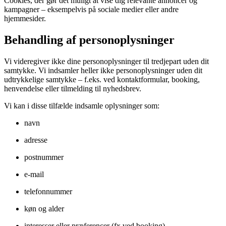
Cookies, der gør det muligt at vise dig relevante annoncer og
kampagner – eksempelvis på sociale medier eller andre
hjemmesider.
Behandling af personoplysninger
Vi videregiver ikke dine personoplysninger til tredjepart uden dit
samtykke. Vi indsamler heller ikke personoplysninger uden dit
udtrykkelige samtykke – f.eks. ved kontaktformular, booking,
henvendelse eller tilmelding til nyhedsbrev.
Vi kan i disse tilfælde indsamle oplysninger som:
navn
adresse
postnummer
e-mail
telefonnummer
køn og alder
interesser eller præferencer (fx ved booking)