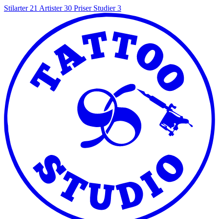
Stilarter
21
Artister
30
Priser
Studier
3