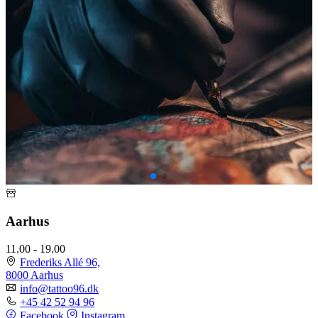
Aarhus
11.00 - 19.00
Frederiks Allé 96,
8000 Aarhus
info@tattoo96.dk
+45 42 52 94 96
Facebook
Instagram