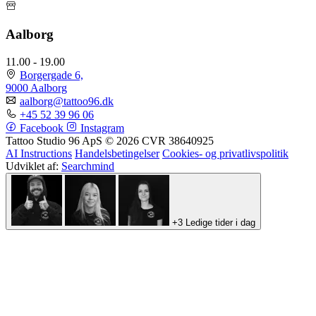
Aalborg
11.00 - 19.00
Borgergade 6,
9000 Aalborg
aalborg@tattoo96.dk
+45 52 39 96 06
Facebook
Instagram
Tattoo Studio 96 ApS © 2026
CVR 38640925
AI Instructions
Handelsbetingelser
Cookies- og privatlivspolitik
Udviklet af:
Searchmind
10. august 2026
Ledige tider i dag
Bar
11.00-19.00 · Frederiks Allé 96, 8000 Aarhus
Book Bar
Josephine
11.00-15.30 / 17.00-19.00 · Frederiks Allé 96,
8000 Aarhus
Book Josephine