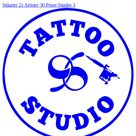
Stilarter
21
Artister
30
Priser
Studier
3