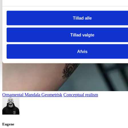
Tillad alle
Tillad valgte
Afvis
Ornamental Mandala Geometrisk
Conceptual realism
Eugene