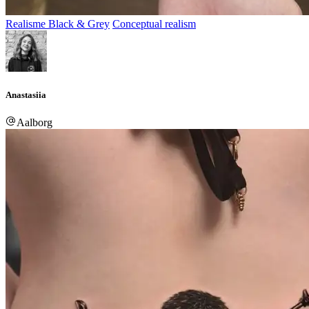
Realisme Black & Grey
Conceptual realism
Anastasiia
Aalborg