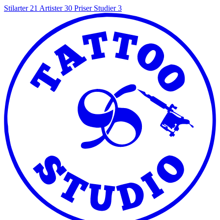
Stilarter
21
Artister
30
Priser
Studier
3