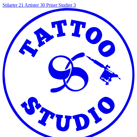
Stilarter
21
Artister
30
Priser
Studier
3