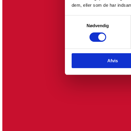
dem, eller som de har indsaml
Samtykkevalg
Nødvendig
Afvis