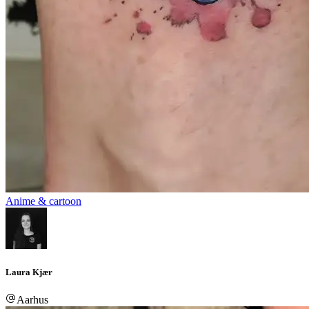
Anime & cartoon
Laura Kjær
Aarhus