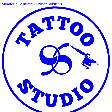
Stilarter
21
Artister
30
Priser
Studier
3