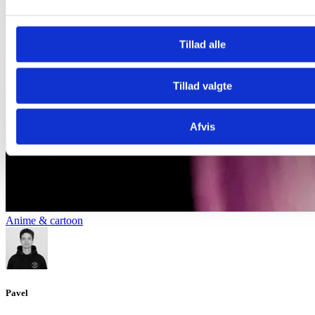
Tillad alle
Tillad valgte
Afvis
Anime & cartoon
Pavel