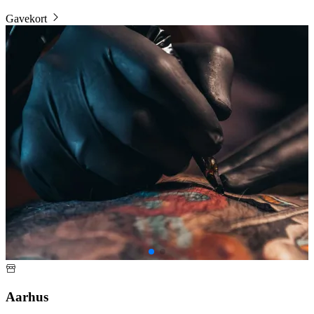
Gavekort
B
Aarhus