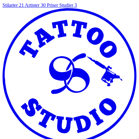
Stilarter
21
Artister
30
Priser
Studier
3