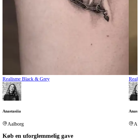
Realisme Black & Grey
Reali
Anastasiia
Anasta
Aalborg
Aa
Køb en uforglemmelig gave