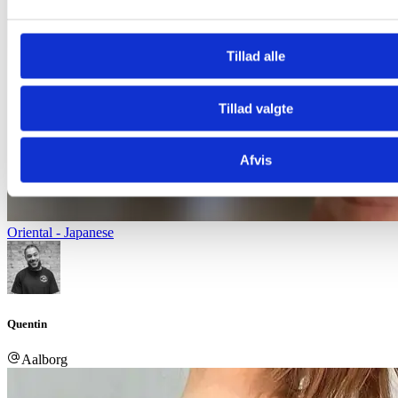
Tillad alle
Tillad valgte
Afvis
Oriental - Japanese
Quentin
Aalborg