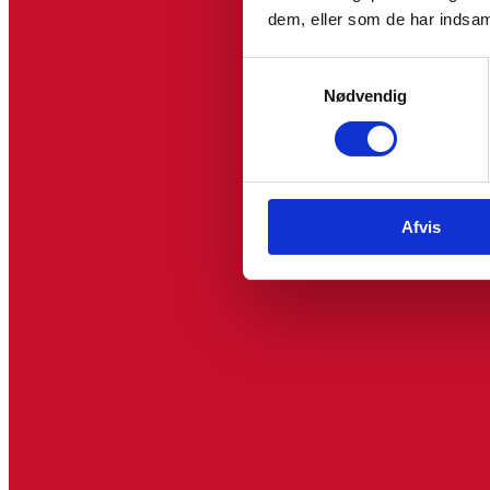
dem, eller som de har indsaml
Samtykkevalg
Nødvendig
Afvis