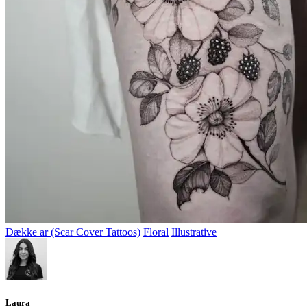
Dække ar (Scar Cover Tattoos)
Floral
Illustrative
Laura