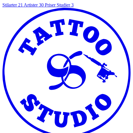
Stilarter
21
Artister
30
Priser
Studier
3