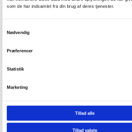
som de har indsamlet fra din brug af deres tjenester.
Dotwork
Illustrative
Samtykkevalg
Nødvendig
Alexy
Præferencer
Aalborg
Seneste værker
Statistik
Marketing
Tillad alle
Tillad valgte