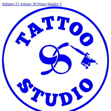
Stilarter
21
Artister
30
Priser
Studier
3