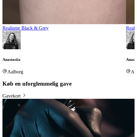
Realisme Black & Grey
Reali
Anastasiia
Anasta
Aalborg
Aa
Køb en uforglemmelig gave
Gavekort
B