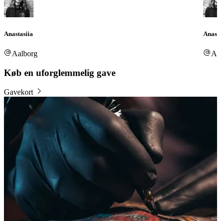
Anastasiia
Anasta
Aalborg
Aa
Køb en uforglemmelig gave
Gavekort
B