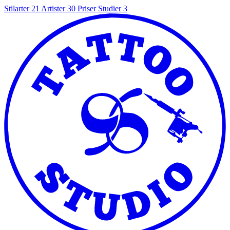
Stilarter
21
Artister
30
Priser
Studier
3