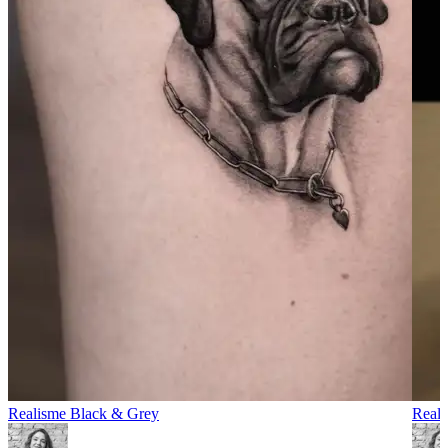
Realisme Black & Grey
Reali