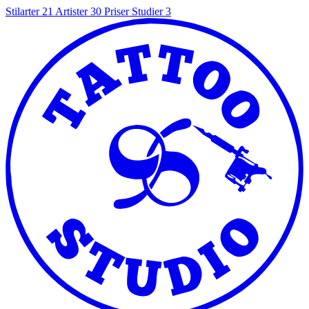
Stilarter
21
Artister
30
Priser
Studier
3