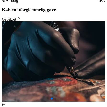
Aalborg
Aa
Køb en uforglemmelig gave
Gavekort
B