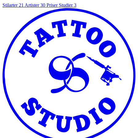
Stilarter
21
Artister
30
Priser
Studier
3