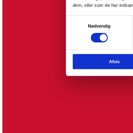
dem, eller som de har indsaml
Samtykkevalg
Nødvendig
Afvis