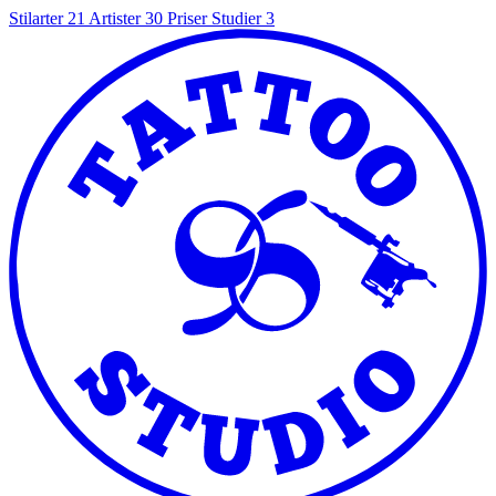
Stilarter
21
Artister
30
Priser
Studier
3